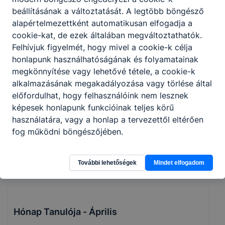
beállításának a változtatását. A legtöbb böngésző
2026. máj. 21.
Enyingi Áron
alapértelmezettként automatikusan elfogadja a
cookie-kat, de ezek általában megváltoztathatók.
Felhívjuk figyelmét, hogy mivel a cookie-k célja
honlapunk használhatóságának és folyamatainak
🕯️ Tisztelet a hősöknek 🕯️
megkönnyítése vagy lehetővé tétele, a cookie-k
alkalmazásának megakadályozása vagy törlése által
A Magyar Honvédség felkérésére intézményünk 8
előfordulhat, hogy felhasználóink nem lesznek
tanulója hadisírgondozási munkában vett részt a
képesek honlapunk funkcióinak teljes körű
celldömölki temetőben. A fiatalok elhivatott munkájukkal
használatára, vagy a honlap a tervezettől eltérően
hozzájárultak ahhoz, hogy méltó módon őrizzük és
fog működni böngészőjében.
ápoljuk azoknak az emlékét, akik hazájukért áldozták
életüket.
2026. máj. 18.
Enyingi Áron
További lehetőségek
Mindet elfogadom
Hónap Tanulója - Április