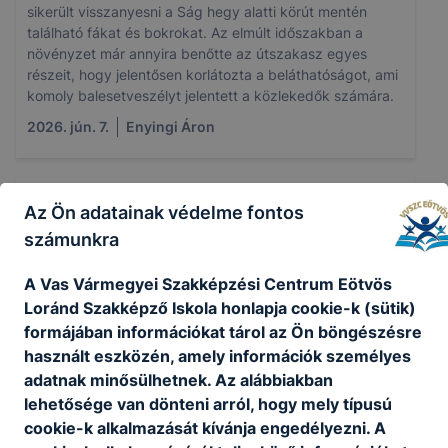
sikerült visszanyesni a Ság hegy alatti körút mentén
található fákat és bokrokat. Az elmúlt időszakban a
növényzet már annyira benőtte az útszakasz egyes
részeit, hogy jelentősen korlátozta a beláthatóságot, ami
komoly balesetveszélyt jelentett a közlekedők számára.
2026. jún. 7.
Enyingi Áron
Az Ön adatainak védelme fontos
15 Km-es gyalogtúra a Ság-hegyen
számunkra
Iskolánk kadétjai egy 15 kilométeres gyalogtúrán vettek
A Vas Vármegyei Szakképzési Centrum Eötvös
részt, amelynek útvonala a híres Ság-hegy környékén
Loránd Szakképző Iskola honlapja cookie-k (sütik)
vezetett keresztül. A túra célja nemcsak az állóképesség
formájában információkat tárol az Ön böngészésre
fejlesztése volt, hanem a természet szépségeinek
használt eszközén, amely információk személyes
megismerése és a közösségi élmények erősítése is.
adatnak minősülhetnek. Az alábbiakban
2026. máj. 27.
Oszkó Attila
lehetősége van dönteni arról, hogy mely típusú
cookie-k alkalmazását kívánja engedélyezni. A