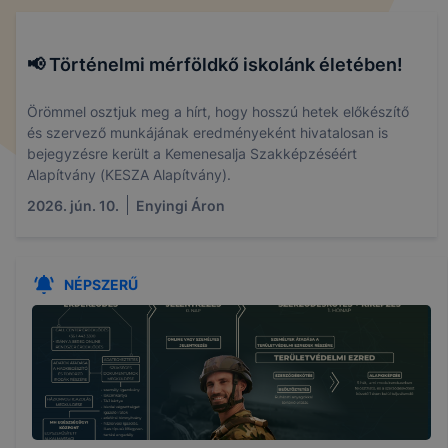
📢 Történelmi mérföldkő iskolánk életében!
Örömmel osztjuk meg a hírt, hogy hosszú hetek előkészítő
és szervező munkájának eredményeként hivatalosan is
bejegyzésre került a Kemenesalja Szakképzéséért
Alapítvány (KESZA Alapítvány).
2026. jún. 10.
Enyingi Áron
NÉPSZERŰ