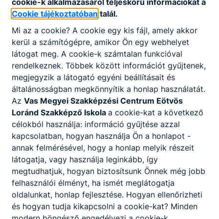
cookie-k alkalmazásáról teljeskörű információkat a
Cookie tájékoztatóban
talál.
Pápai akadályfutó versenyen voltunk
Mi az a cookie? A cookie egy kis fájl, amely akkor
kerül a számítógépre, amikor Ön egy webhelyet
A Vas Vármegyei SZC Eötvös Loránd Szakképző Iskola 4
látogat meg. A cookie-k számtalan funkcióval
honvéd kadét tanulója is részt vett a Magyar Honvédség
rendelkeznek. Többek között információt gyűjtenek,
által szervezett pápai akadályfutó versenyen. 💪
megjegyzik a látogató egyéni beállításait és
2026. máj. 25.
Szabó Bence
általánosságban megkönnyítik a honlap használatát.
Az
Vas Megyei Szakképzési Centrum Eötvös
Loránd Szakképző Iskola
a cookie-kat a következő
célokból használja: információ gyűjtése azzal
Honvéd Kadét programunk utolsó állomása:
kapcsolatban, hogyan használja Ön a honlapot -
Paintball🎯🪖
annak felmérésével, hogy a honlap melyik részeit
látogatja, vagy használja leginkább, így
A mai napon Honvéd Kadét programunk utolsó
megtudhatjuk, hogyan biztosítsunk Önnek még jobb
állomására került sor, melynek helyszíne a sümeg melletti
felhasználói élményt, ha ismét meglátogatja
paintball pálya volt. A csapat reggel fél 9-kor indult útnak
oldalunkat, honlap fejlesztése. Hogyan ellenőrizheti
három kisbusszal, amelyeket a Celldömölki VSE
és hogyan tudja kikapcsolni a cookie-kat? Minden
biztosított számunkra. Ezúton is köszönjük a
modern böngésző engedélyezi a cookie-k
támogatásukat!