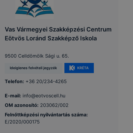
Vas Vármegyei Szakképzési Centrum
Eötvös Loránd Szakképző Iskola
9500 Celldömölk Sági u. 65.
Ideiglenes felvételi jegyzék
KRÉTA
Telefon:
+36 20/234-4265
E-mail:
info@eotvoscell.hu
OM azonosító:
203062/002
Felnőttképzési nyilvántartás száma:
E/2020/000175