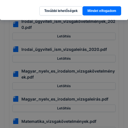
Letöltés
További lehetőségek
Mindet elfogadom
Irodai_ügyviteli_ism_vizsgakövetelmények_202
0.pdf
Letöltés
Irodai_ügyviteli_ism_vizsgaleírás_2020.pdf
Letöltés
Magyar_nyelv_es_irodalom_vizsgakövetelmény
ek.pdf
Letöltés
Magyar_nyelv_es_irodalom_vizsgaleírás.pdf
Letöltés
Matematika_vizsgakövetelmények.pdf