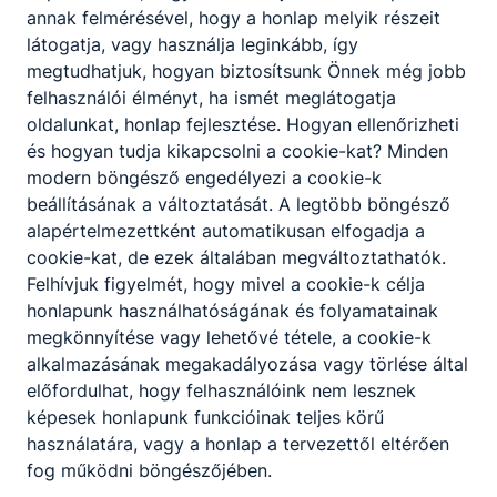
annak felmérésével, hogy a honlap melyik részeit
21_22_Érettségi_terembeosztás_honlap_jav.pd
látogatja, vagy használja leginkább, így
f
megtudhatjuk, hogyan biztosítsunk Önnek még jobb
Letöltés
felhasználói élményt, ha ismét meglátogatja
oldalunkat, honlap fejlesztése. Hogyan ellenőrizheti
Élő_idegen_nyelv_vizsgakövetelmények.pdf
és hogyan tudja kikapcsolni a cookie-kat? Minden
Letöltés
modern böngésző engedélyezi a cookie-k
beállításának a változtatását. A legtöbb böngésző
Élő_idegen_nyelv_vizsgaleírás.pdf
alapértelmezettként automatikusan elfogadja a
Letöltés
cookie-kat, de ezek általában megváltoztathatók.
Felhívjuk figyelmét, hogy mivel a cookie-k célja
Informatika_vizsgakövetelmények.pdf
honlapunk használhatóságának és folyamatainak
megkönnyítése vagy lehetővé tétele, a cookie-k
Letöltés
alkalmazásának megakadályozása vagy törlése által
Informatikai_ism_vizsgakövetelmények_2020.p
előfordulhat, hogy felhasználóink nem lesznek
df
képesek honlapunk funkcióinak teljes körű
használatára, vagy a honlap a tervezettől eltérően
Letöltés
fog működni böngészőjében.
Informatikai_ism_vizsgaleírás_2020.pdf