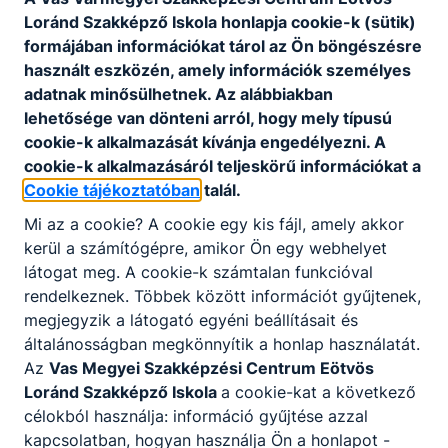
2022
Loránd Szakképző Iskola honlapja cookie-k (sütik)
formájában információkat tárol az Ön böngészésre
Eötvös_TÁJÉKOZTATÓ_Egészségügyi_és_
használt eszközén, amely információk személyes
pályaalkalmassági_vizsgálat2022.pdf
adatnak minősülhetnek. Az alábbiakban
lehetősége van dönteni arról, hogy mely típusú
Letöltés
cookie-k alkalmazását kívánja engedélyezni. A
cookie-k alkalmazásáról teljeskörű információkat a
Cookie tájékoztatóban
talál.
Felvételi jegyzék 2022.
Mi az a cookie? A cookie egy kis fájl, amely akkor
kerül a számítógépre, amikor Ön egy webhelyet
látogat meg. A cookie-k számtalan funkcióval
Felvételi_jegyzék_2022_Eötvös_220322.pdf
rendelkeznek. Többek között információt gyűjtenek,
Letöltés
megjegyzik a látogató egyéni beállításait és
általánosságban megkönnyítik a honlap használatát.
Az
Vas Megyei Szakképzési Centrum Eötvös
Loránd Szakképző Iskola
a cookie-kat a következő
Érettségizőknek
célokból használja: információ gyűjtése azzal
kapcsolatban, hogyan használja Ön a honlapot -