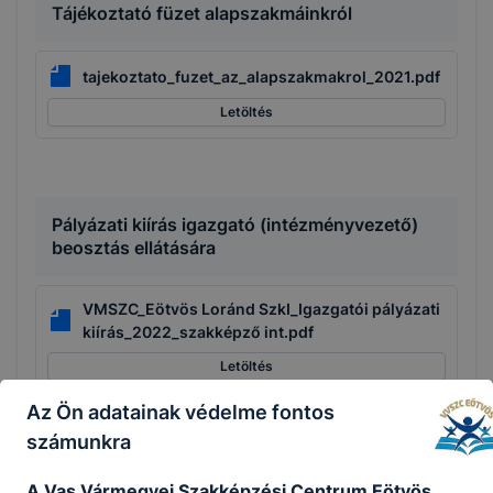
Tájékoztató füzet alapszakmáinkról
tajekoztato_fuzet_az_alapszakmakrol_2021.pdf
Letöltés
Pályázati kiírás igazgató (intézményvezető)
beosztás ellátására
VMSZC_Eötvös Loránd SzkI_Igazgatói pályázati
kiírás_2022_szakképző int.pdf
Letöltés
Az Ön adatainak védelme fontos
számunkra
Egészségügyi és pályaalkalmassági vizsgálat
A Vas Vármegyei Szakképzési Centrum Eötvös