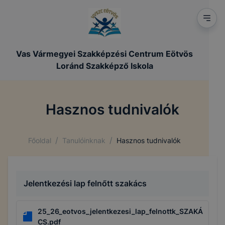
Vas Vármegyei Szakképzési Centrum Eötvös
Loránd Szakképző Iskola
Hasznos tudnivalók
/
/
Főoldal
Tanulóinknak
Hasznos tudnivalók
Jelentkezési lap felnőtt szakács
25_26_eotvos_jelentkezesi_lap_felnottk_SZAKÁ
CS.pdf