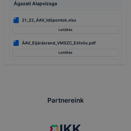
Ágazati Alapvizsga
21_22_ÁAV_Időpontok.xlsx
Letöltés
ÁAV_Eljárásrend_VMSZC_Eötvös.pdf
Letöltés
Partnereink