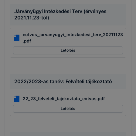
Járványügyi Intézkedési Terv (érvényes
2021.11.23-tól)
eotvos_jarvanyugyi_intezkedesi_terv_20211123
.pdf
Letöltés
2022/2023-as tanév: Felvételi tájékoztató
22_23_felveteli_tajekoztato_eotvos.pdf
Letöltés