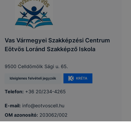
Vas Vármegyei Szakképzési Centrum
Eötvös Loránd Szakképző Iskola
9500 Celldömölk Sági u. 65.
Ideiglenes felvételi jegyzék
KRÉTA
Telefon:
+36 20/234-4265
E-mail:
info@eotvoscell.hu
OM azonosító:
203062/002
Felnőttképzési nyilvántartás száma:
E/2020/000175