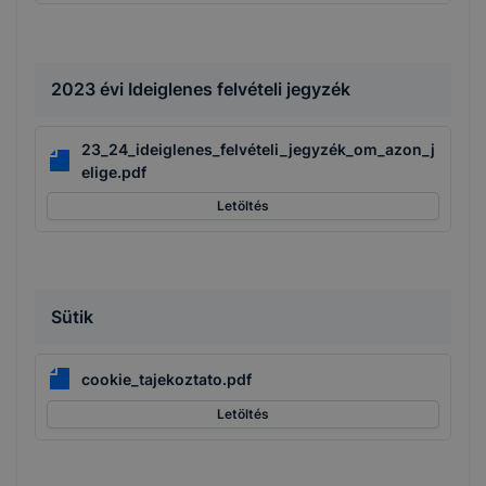
2023 évi Ideiglenes felvételi jegyzék
23_24_ideiglenes_felvételi_jegyzék_om_azon_j
elige.pdf
Letöltés
Sütik
cookie_tajekoztato.pdf
Letöltés