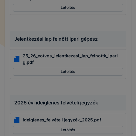
Letöltés
Jelentkezési lap felnőtt ipari gépész
25_26_eotvos_jelentkezesi_lap_felnottk_ipari
g.pdf
Letöltés
2025 évi ideiglenes felvételi jegyzék
ideiglenes_felvételi jegyzék_2025.pdf
Letöltés