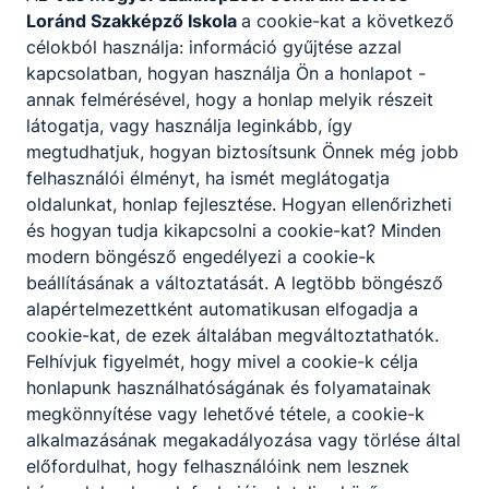
Loránd Szakképző Iskola
a cookie-kat a következő
A SZAKKÉPZETTSÉGGEL RENDELKEZŐ
célokból használja: információ gyűjtése azzal
kapcsolatban, hogyan használja Ön a honlapot -
vezető szakács helyettes pozícióban
annak felmérésével, hogy a honlap melyik részeit
végrehajtja, illetve végrehajtatja a
látogatja, vagy használja leginkább, így
meghatározott feladatokat;
megtudhatjuk, hogyan biztosítsunk Önnek még jobb
vezetőszakács pozícióban végrehajtatja
felhasználói élményt, ha ismét meglátogatja
az általa meghatározott feladatokat és
oldalunkat, honlap fejlesztése. Hogyan ellenőrizheti
ellenőrzi is azokat;
és hogyan tudja kikapcsolni a cookie-kat? Minden
előkészítő, elkészítő és befejező
modern böngésző engedélyezi a cookie-k
műveleteket felügyel, szükség esetén
beállításának a változtatását. A legtöbb böngésző
korrigáltat;
alapértelmezettként automatikusan elfogadja a
árut rendel, árut vesz át, árut raktároz
cookie-kat, de ezek általában megváltoztathatók.
szakosítva, áruátvételt végez vagy
Felhívjuk figyelmét, hogy mivel a cookie-k célja
ellenőriz, szakosított áruraktározást
honlapunk használhatóságának és folyamatainak
ellenőriz;
megkönnyítése vagy lehetővé tétele, a cookie-k
betartja és betartatja a HACCP
alkalmazásának megakadályozása vagy törlése által
szabályzatot;
előfordulhat, hogy felhasználóink nem lesznek
irányítja és összehangolja a