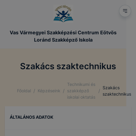
Vas Vármegyei Szakképzési Centrum Eötvös
Loránd Szakképző Iskola
Szakács szaktechnikus
Technikumi és
Szakács
/
/
/
Főoldal
Képzéseink
szakképző
szaktechnikus
iskolai oktatás
ÁLTALÁNOS ADATOK