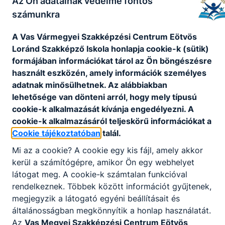
célzó munkavégzést.
Az Ön adatainak védelme fontos
számunkra
A szakma jó választás mindazoknak, akik
szeretnek alkotni, munkájukkal örömet szerezni
A Vas Vármegyei Szakképzési Centrum Eötvös
másoknak, érdekli őket a szervezés és a
Loránd Szakképző Iskola honlapja cookie-k (sütik)
logisztika. A szakképzettséggel a végzett
formájában információkat tárol az Ön böngészésre
szakemberek kiválóan el tudnak helyezkedni a
használt eszközén, amely információk személyes
munkaerőpiacon, a szakma jó perspektívát és
adatnak minősülhetnek. Az alábbiakban
változatos feladatokat kínál. Remek választás
lehetősége van dönteni arról, hogy mely típusú
azok számára is, akik nyitottak szakirányú
cookie-k alkalmazását kívánja engedélyezni. A
felsőfokú tanulmányok folytatására.
cookie-k alkalmazásáról teljeskörű információkat a
Cookie tájékoztatóban
talál.
KOMPETENCIAELVÁRÁS
Mi az a cookie? A cookie egy kis fájl, amely akkor
kerül a számítógépre, amikor Ön egy webhelyet
Remek ízérzék, nagy terhelhetőség, jó stressztűrő
látogat meg. A cookie-k számtalan funkcióval
képesség, kiváló kommunikációs készség, jó
rendelkeznek. Többek között információt gyűjtenek,
problémamegoldó képesség, empátia,
megjegyzik a látogató egyéni beállításait és
szervezőkészség, kreativitás, együttműködő
általánosságban megkönnyítik a honlap használatát.
képesség.
Az
Vas Megyei Szakképzési Centrum Eötvös