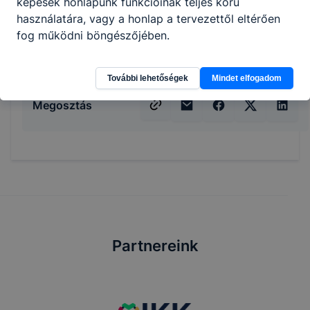
képesek honlapunk funkcióinak teljes körű
segédszemélyzet munkáját;
használatára, vagy a honlap a tervezettől eltérően
megérti és felhasználja a technológiai
fog működni böngészőjében.
műveletek idegennyelvű leírásait.
További lehetőségek
Mindet elfogadom
Megosztás
Partnereink