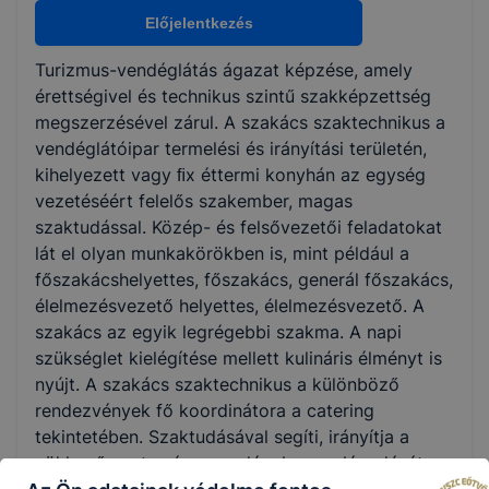
Nem válaszható
Előjelentkezés
Turizmus-vendéglátás ágazat képzése, amely
KKK/PTT
érettségivel és technikus szintű szakképzettség
KKK letöltése (pdf)
megszerzésével zárul. A szakács szaktechnikus a
PTT letöltése (pdf)
vendéglátóipar termelési és irányítási területén,
kihelyezett vagy ﬁx éttermi konyhán az egység
vezetéséért felelős szakember, magas
Okleveles technikusképzés
szaktudással. Közép- és felsővezetői feladatokat
Nem
lát el olyan munkakörökben is, mint például a
főszakácshelyettes, főszakács, generál főszakács,
élelmezésvezető helyettes, élelmezésvezető. A
szakács az egyik legrégebbi szakma. A napi
szükséglet kielégítése mellett kulináris élményt is
nyújt. A szakács szaktechnikus a különböző
rendezvények fő koordinátora a catering
tekintetében. Szaktudásával segíti, irányítja a
zökkenőmentes és a vendégek megelégedését