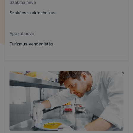
Szakma neve
Szakács szaktechnikus
Ágazat neve
Turizmus-vendéglátás
Szakmajegyzék száma
510132306
Képzés időtartama
5 év
Választható szakmairányok: