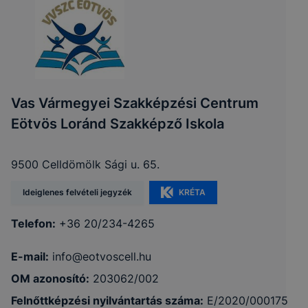
Vas Vármegyei Szakképzési Centrum
Eötvös Loránd Szakképző Iskola
9500 Celldömölk Sági u. 65.
Ideiglenes felvételi jegyzék
KRÉTA
Telefon:
+36 20/234-4265
E-mail:
info@eotvoscell.hu
OM azonosító:
203062/002
Felnőttképzési nyilvántartás száma:
E/2020/000175