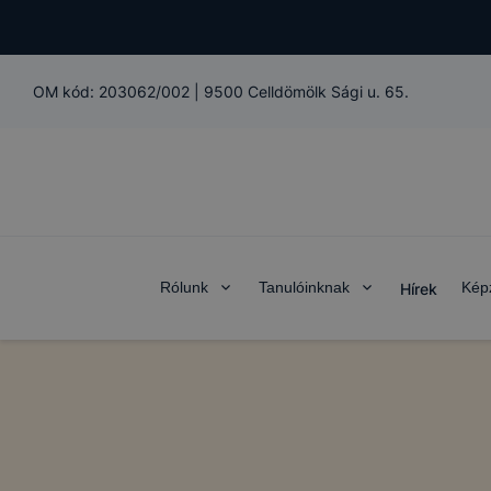
OM kód:
203062/002
|
9500 Celldömölk Sági u. 65.
Rólunk
Tanulóinknak
Kép
Hírek