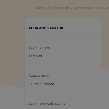
/
/
Főoldal
Képzéseink
Technikumi és szakké
ÁLTALÁNOS ADATOK
Szakma neve
Asztalos
Ágazat neve
Fa- és bútoripar
Szakmajegyzék száma