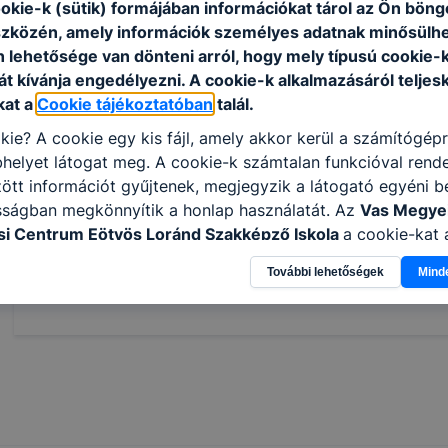
ookie-k (sütik) formájában információkat tárol az Ön bön
gyártási dokumentáció alapján a termékekhez 
szközén, amely információk személyes adatnak minősülhe
megmunkálását elvégzi;
n lehetősége van dönteni arról, hogy mely típusú cookie-
bútoripari és épületasztalosipari szerkezetek h
t kívánja engedélyezni. A cookie-k alkalmazásáról teljes
munkája során korszerű, és egyre inkább a sz
kat a
Cookie tájékoztatóban
talál.
alkalmaz;
együttműködik a faipari- és társszakmák egyes
kie? A cookie egy kis fájl, amely akkor kerül a számítógép
szakembereivel.
helyet látogat meg. A cookie-k számtalan funkcióval rend
tt információt gyűjtenek, megjegyzik a látogató egyéni beá
sságban megkönnyítik a honlap használatát. Az
Vas Megye
i Centrum Eötvös Loránd Szakképző Iskola
a cookie-kat 
Megosztás
élokból használja: információ gyűjtése azzal kapcsolatba
További lehetőségek
Mind
n a honlapot -annak felmérésével, hogy a honlap melyik rés
vagy használja leginkább, így megtudhatjuk, hogyan biztos
lhasználói élményt, ha ismét meglátogatja oldalunkat, hon
. Hogyan ellenőrizheti és hogyan tudja kikapcsolni a cookie
rn böngésző engedélyezi a cookie-k beállításának a válto
ngésző alapértelmezettként automatikusan elfogadja a coo
ban megváltoztathatók. Felhívjuk figyelmét, hogy mivel a c