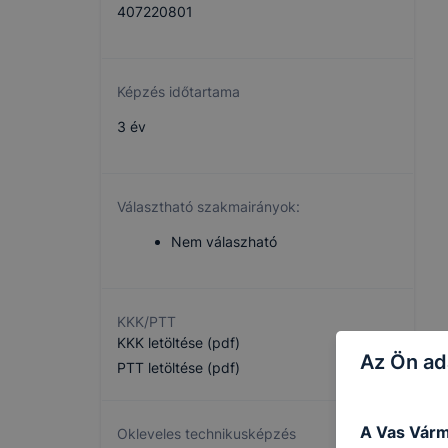
407220801
Képzés időtartama
3 év
Választható szakmairányok:
Nem válaszható
KKK/PTT
KKK letöltése (pdf)
Az Ön ad
PTT letöltése (pdf)
A Vas Várm
Okleveles technikusképzés