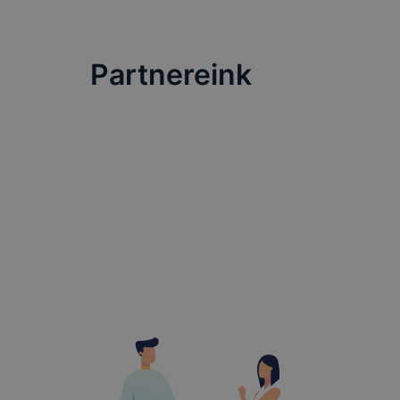
célja honl
lehetővé té
előfordulha
Partnereink
teljes körű
böngészőjé