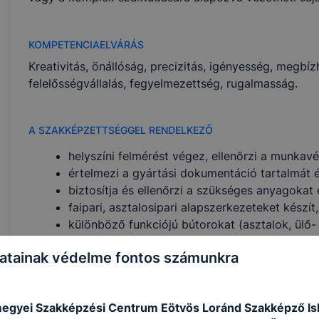
KOMPETENCIAELVÁRÁS
Kreativitás, önállóság, precizitás, igényesség, meg
felelősségvállalás, fegyelmezettség, rugalmasság.
A SZAKKÉPZETTSÉGGEL RENDELKEZŐ
helyszíni felmérést végez, ellenőrzi a munkavég
értelmezi a gyártási dokumentáció tartalmát 
biztosítja és ellenőrzi a szükséges anyagokat
faipari, asztalosipari alapszerkezeteket készít
különböző funkciójú bútorokat (asztalok, ülő-
bútorok) készít, összeszerel, beszerel, felújít;
atainak védelme fontos számunkra
ajtókat és ablakokat, lépcsőt, faburkolatokat gy
a termékek gyártása során használt anyagokat 
előkészíti;
egyei Szakképzési Centrum Eötvös Loránd Szakképző Is
működteti a munkavégzéshez szükséges gépe