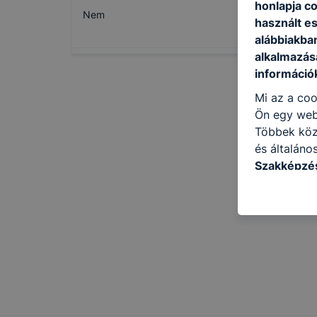
honlapja c
Nem
használt e
alábbiakba
alkalmazásá
információ
Mi az a coo
Ön egy web
Többek közö
és általáno
Szakképzés
következő c
használja Ö
látogatja, 
még jobb fe
fejlesztése
Minden mode
legtöbb bö
ezek általá