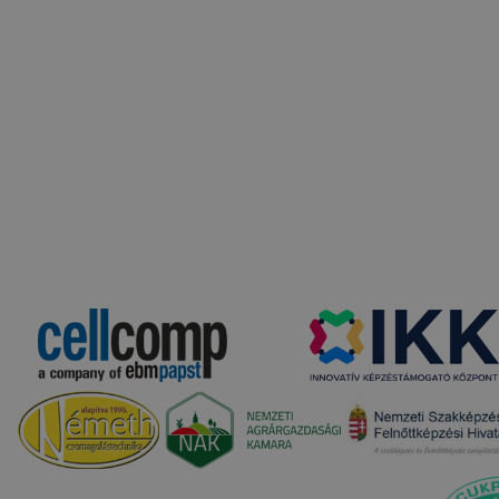
apunk használhatóságának és folyamatainak megkönnyítése
tele, a cookie-k alkalmazásának megakadályozása vagy törl
t, hogy felhasználóink nem lesznek képesek honlapunk fun
 használatára, vagy a honlap a tervezettől eltérően fog műk
ben.