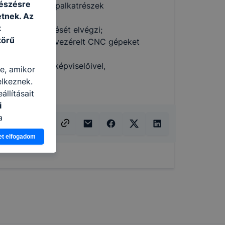
gészésre
a tömör- és lapalkatrészek
tnek. Az
k
elyszíni szerelését elvégzi;
körű
ámítógép által vezérelt CNC gépeket
 területeinek képviselőivel,
re, amikor
elkeznek.
llításait
i
a
n, hogyan
et elfogadom
zeit
ítsunk Önnek
lap
-kat?
ztatását. A
kie-kat, de
ookie-k