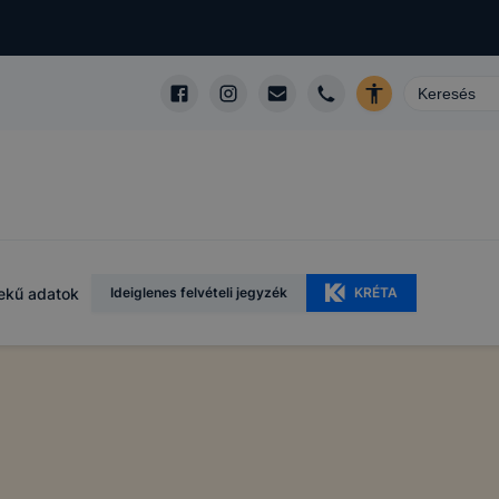
ekű adatok
Ideiglenes felvételi jegyzék
KRÉTA