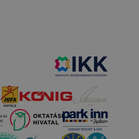
 vagy
ése által
kcióinak
ödni