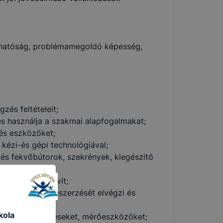
bízhatóság, problémamegoldó képesség,
zés feltételeit;
és használja a szakmai alapfogalmakat;
 és eszközöket;
, kézi-és gépi technológiával;
 és fekvőbútorok, szekrények, kiegészítő
árt, beépít, javít;
kiválasztja, beszerzését elvégzi és
kola
ket, berendezéseket, mérőeszközöket;