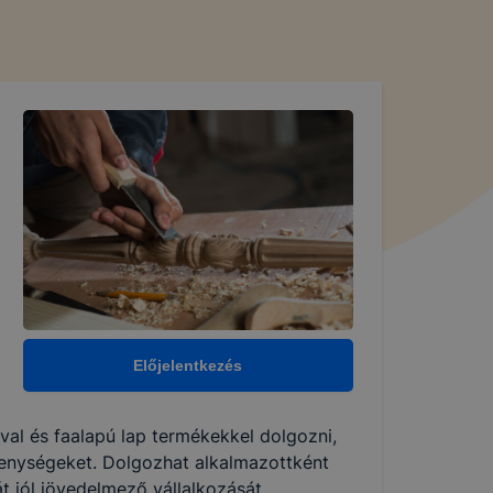
Előjelentkezés
fával és faalapú lap termékekkel dolgozni,
ékenységeket. Dolgozhat alkalmazottként
 jól jövedelmező vállalkozását.