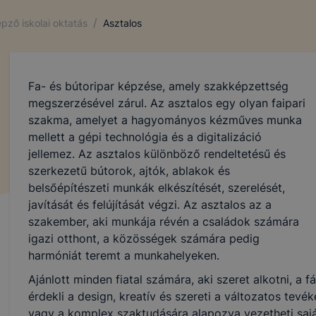
/
pző iskolai oktatás
Asztalos
Fa- és bútoripar képzése, amely szakképzettség
megszerzésével zárul. Az asztalos egy olyan faipari
szakma, amelyet a hagyományos kézműves munka
mellett a gépi technológia és a digitalizáció
jellemez. Az asztalos különböző rendeltetésű és
szerkezetű bútorok, ajtók, ablakok és
belsőépítészeti munkák elkészítését, szerelését,
javítását és felújítását végzi. Az asztalos az a
szakember, aki munkája révén a családok számára
igazi otthont, a közösségek számára pedig
harmóniát teremt a munkahelyeken.
Ajánlott minden fiatal számára, aki szeret alkotni, a 
érdekli a design, kreatív és szereti a változatos tev
vagy a komplex szaktudására alapozva vezetheti saját