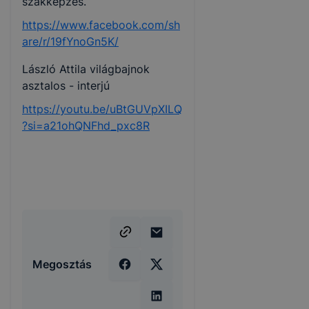
szakképzés.
https://www.facebook.com/sh
are/r/19fYnoGn5K/
László Attila világbajnok
asztalos - interjú
https://youtu.be/uBtGUVpXILQ
?si=a21ohQNFhd_pxc8R
Megosztás