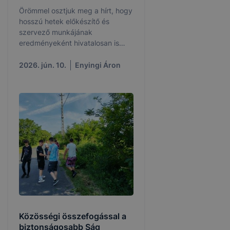
Örömmel osztjuk meg a hírt, hogy
hosszú hetek előkészítő és
szervező munkájának
eredményeként hivatalosan is
bejegyzésre került a Kemenesalja
Szakképzéséért Alapítvány
2026. jún. 10.
Enyingi Áron
(KESZA Alapítvány).
Közösségi összefogással a
biztonságosabb Ság