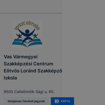
Vas Vármegyei
Szakképzési Centrum
Eötvös Loránd Szakképző
Iskola
9500 Celldömölk Sági u. 65.
Ideiglenes felvételi jegyzék
KRÉTA