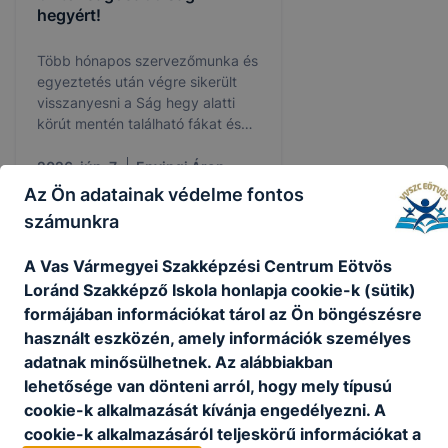
hegyért!
Több hónapos szervezőmunka és
egyeztetés után végre sikerült
visszanyesni a Ság hegy alatti
körút mentén található fákat és
bokrokat. Az elmúlt időszakban a
növényzet már annyira benőtte
2026. jún. 7.
Enyingi Áron
az útszakasz egyes részeit, hogy
Az Ön adatainak védelme fontos
jelentősen korlátozta a
számunkra
beláthatóságot, ami komoly
balesetveszélyt jelentett a
A Vas Vármegyei Szakképzési Centrum Eötvös
közlekedők számára.
Loránd Szakképző Iskola honlapja cookie-k (sütik)
formájában információkat tárol az Ön böngészésre
használt eszközén, amely információk személyes
adatnak minősülhetnek. Az alábbiakban
lehetősége van dönteni arról, hogy mely típusú
cookie-k alkalmazását kívánja engedélyezni. A
cookie-k alkalmazásáról teljeskörű információkat a