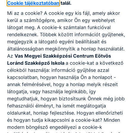
Cookie tájékoztatóban
talál.
15 Km-es gyalogtúra a Ság-
hegyen
Mi az a cookie? A cookie egy kis fájl, amely akkor
kerül a számítógépre, amikor Ön egy webhelyet
Iskolánk kadétjai egy 15
látogat meg. A cookie-k számtalan funkcióval
kilométeres gyalogtúrán vettek
rendelkeznek. Többek között információt gyűjtenek,
részt, amelynek útvonala a híres
megjegyzik a látogató egyéni beállításait és
Ság-hegy környékén vezetett
általánosságban megkönnyítik a honlap használatát.
keresztül. A túra célja nemcsak
az állóképesség fejlesztése volt,
2026. máj. 27.
Oszkó Attila
Az
Vas Megyei Szakképzési Centrum Eötvös
hanem a természet szépségeinek
Loránd Szakképző Iskola
a cookie-kat a következő
megismerése és a közösségi
célokból használja: információ gyűjtése azzal
élmények erősítése is.
kapcsolatban, hogyan használja Ön a honlapot -
annak felmérésével, hogy a honlap melyik részeit
látogatja, vagy használja leginkább, így
megtudhatjuk, hogyan biztosítsunk Önnek még jobb
Partnereink
felhasználói élményt, ha ismét meglátogatja
oldalunkat, honlap fejlesztése. Hogyan ellenőrizheti
és hogyan tudja kikapcsolni a cookie-kat? Minden
modern böngésző engedélyezi a cookie-k