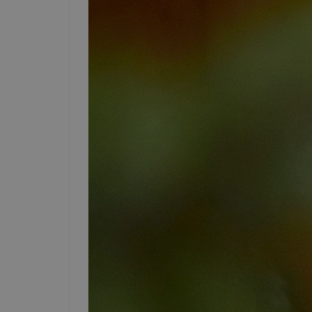
böngészőjé