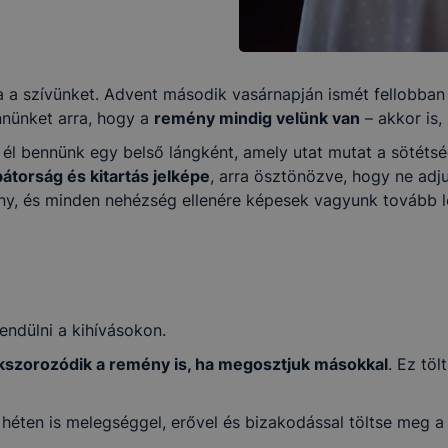
a a szívünket. Advent második vasárnapján ismét fellobban
nnünket arra, hogy a
remény mindig velünk van
– akkor is,
 él bennünk egy belső lángként, amely utat mutat a sötéts
bátorság és kitartás jelképe
, arra ösztönözve, hogy ne adj
ény, és minden nehézség ellenére képesek vagyunk tovább l
endülni a kihívásokon.
kszorozódik a remény is, ha megosztjuk másokkal
. Ez tö
éten is melegséggel, erővel és bizakodással töltse meg a sz