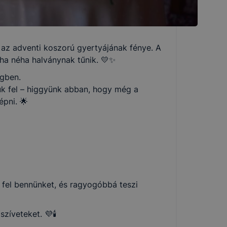
 az adventi koszorú gyertyájának fénye. A
 ha néha halványnak tűnik. 💛✨
égben.
uk fel – higgyünk abban, hogy még a
épni. 🌟
lt fel bennünket, és ragyogóbbá teszi
íveteket. 💜🕯️