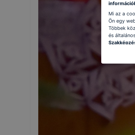
információ
Mi az a coo
Ön egy web
Többek közö
és általáno
Szakképzés
következő c
használja Ö
látogatja, 
még jobb fe
fejlesztése
Minden mode
legtöbb bö
ezek általá
célja honl
lehetővé té
előfordulha
teljes körű