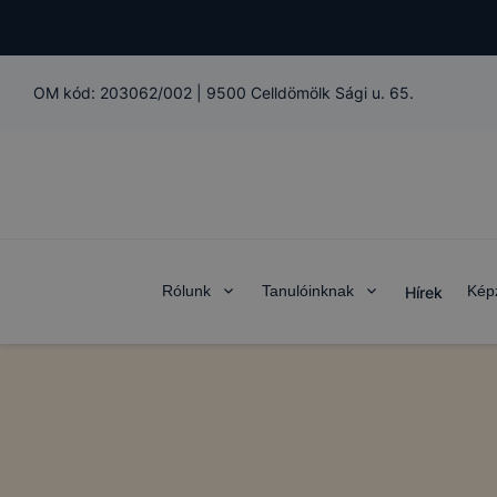
OM kód:
203062/002
|
9500 Celldömölk Sági u. 65.
Rólunk
Tanulóinknak
Kép
Hírek