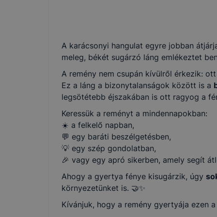
A karácsonyi hangulat egyre jobban átjárj
meleg, békét sugárzó láng emlékeztet be
A remény nem csupán kívülről érkezik: ott
Ez a láng a bizonytalanságok között is a
legsötétebb éjszakában is ott ragyog a f
Keressük a reményt a mindennapokban:
☀️ a felkelő napban,
💬 egy baráti beszélgetésben,
💡 egy szép gondolatban,
🎉 vagy egy apró sikerben, amely segít átl
Ahogy a gyertya fénye kisugárzik, úgy
so
környezetünket is. 🤝✨
Kívánjuk, hogy a remény gyertyája ezen a h