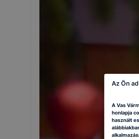
Az Ön ad
A Vas Várm
honlapja c
használt e
alábbiakba
alkalmazásá