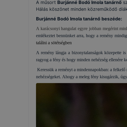
A műsort
Burjánné Bodó Imola tanárnő
sz
Hálás köszönet minden közreműködő diákn
Burjánné Bodó Imola tanárnő beszéde:
A karácsonyi hangulat egyre jobban megérint min
emlékeztet bennünket arra, hogy a remény mindig
találni a sötétségben
A remény lángja a bizonytalanságok közepette is 
ragyog a fény és hogy minden nehézség ellenére k
Keressük a reményt a mindennapokban: a felkelő na
nehézségeket.
Ahogy a meleg fény kisugárzik, úgy 