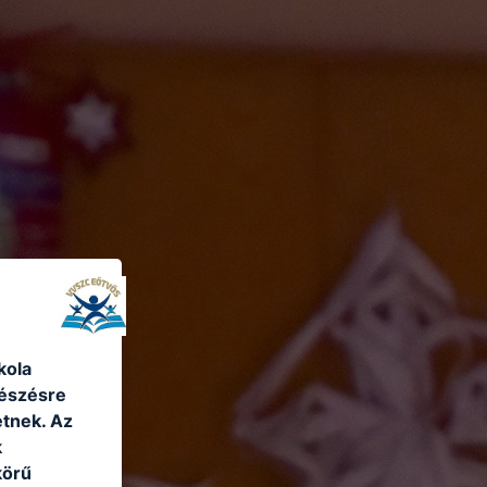
kola
gészésre
tnek. Az
k
körű