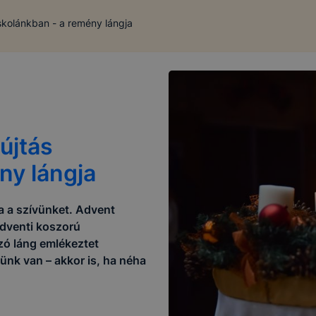
skolánkban - a remény lángja
újtás
ny lángja
a a szívünket. Advent
adventi koszorú
zó láng emlékeztet
ünk van – akkor is, ha néha