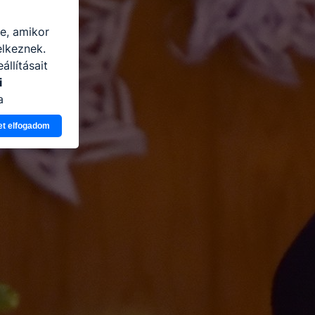
re, amikor
elkeznek.
llításait
i
a
n, hogyan
et elfogadom
zeit
ítsunk Önnek
lap
-kat?
ztatását. A
kie-kat, de
ookie-k
 vagy
ése által
kcióinak
ödni