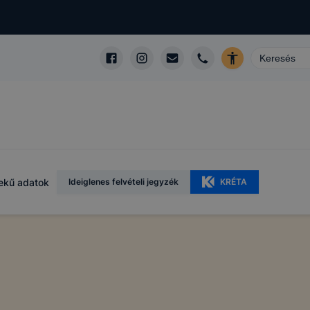
ekű adatok
Ideiglenes felvételi jegyzék
KRÉTA