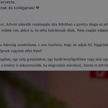
ervezte.
ak és kollégának! 💙
ket
. Advent második vasárnapján újra fellobban a gyertya lángja az adv
 velünk van, akkor is, ha néha halványnak tűnik. N
em csupán valami 
a bátorság szimbóluma, s arra ösztönöz, hogy ne adjuk fel, higgyün
épesek vagyunk előre lépni!
pban, egy szép gondolatban, egy baráti beszélgetésben vagy akár egy 
a remény is sokszorozódik, ha megosztjuk másokkal., hiszen ez tölt fel