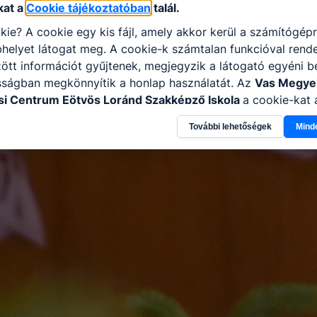
kat a
Cookie tájékoztatóban
talál.
kie? A cookie egy kis fájl, amely akkor kerül a számítógép
helyet látogat meg. A cookie-k számtalan funkcióval rend
tt információt gyűjtenek, megjegyzik a látogató egyéni beá
sságban megkönnyítik a honlap használatát. Az
Vas Megye
i Centrum Eötvös Loránd Szakképző Iskola
a cookie-kat 
élokból használja: információ gyűjtése azzal kapcsolatba
További lehetőségek
Mind
n a honlapot -annak felmérésével, hogy a honlap melyik rés
vagy használja leginkább, így megtudhatjuk, hogyan biztos
lhasználói élményt, ha ismét meglátogatja oldalunkat, hon
. Hogyan ellenőrizheti és hogyan tudja kikapcsolni a cookie
rn böngésző engedélyezi a cookie-k beállításának a válto
ngésző alapértelmezettként automatikusan elfogadja a coo
ban megváltoztathatók. Felhívjuk figyelmét, hogy mivel a c
apunk használhatóságának és folyamatainak megkönnyítése
tele, a cookie-k alkalmazásának megakadályozása vagy törl
t, hogy felhasználóink nem lesznek képesek honlapunk fun
 használatára, vagy a honlap a tervezettől eltérően fog műk