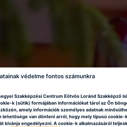
atainak védelme fontos számunkra
egyei Szakképzési Centrum Eötvös Loránd Szakképző Is
ookie-k (sütik) formájában információkat tárol az Ön bön
szközén, amely információk személyes adatnak minősülhe
n lehetősége van dönteni arról, hogy mely típusú cookie-
t kívánja engedélyezni. A cookie-k alkalmazásáról teljes