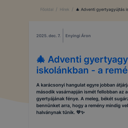
/
/
Főoldal
Hírek
🎄 Adventi gyertyagyújtás i
2025. dec. 7.
Enyingi Áron
🎄 Adventi gyertyagy
iskolánkban - a remé
A karácsonyi hangulat egyre jobban átjárj
második vasárnapján ismét fellobban az 
gyertyájának fénye. A meleg, békét sugár
bennünket arra, hogy a remény mindig vel
halványnak tűnik. 💛✨